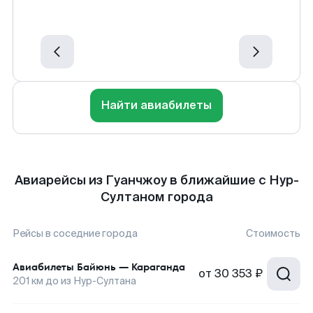
Найти авиабилеты
Авиарейсы из Гуанчжоу в ближайшие с Нур-
Султаном города
Рейсы в соседние города
Стоимость
Авиабилеты
Байюнь
—
Караганда
от
30 353 ₽
201
км до
из Нур-Султана