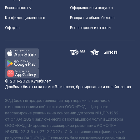
Безопасность
Оформление и покупка
Конфиденциальность
Возврат и обмен билета
Оферта
Все вопросы и ответы
©
2011–2026
Купибилет
Дешёвые билеты на самолёт и поезд, бронирование и онлайн-заказ
Ж/Д билеты предоставляются партнёрами, в том числе
с использованием веб-системы ООО «РЖД – Цифровые
пассажирские решения» на основании договора № ЦПР-1282
от 04.04.2024 заключенного с Поставщиком услуг и Договора
ООО «РЖД-Цифровые пассажирские решения» c АО «ФПК»
№ ФПК-22-316 от 27.12.2022 г. Сайт не является официальным
ресурсом ОАО «РЖД». Стоимость билетов включает сервисный