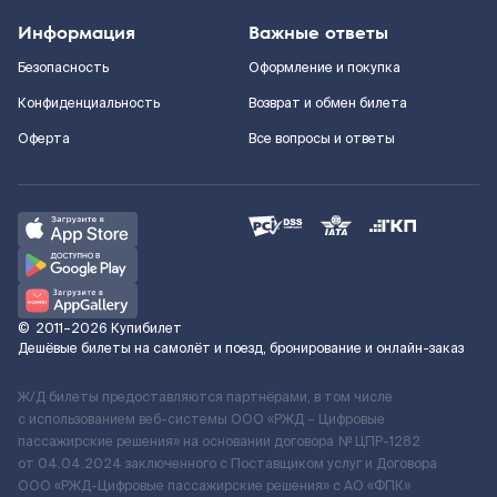
Информация
Важные ответы
Безопасность
Оформление и покупка
Конфиденциальность
Возврат и обмен билета
Оферта
Все вопросы и ответы
©
2011–2026
Купибилет
Дешёвые билеты на самолёт и поезд, бронирование и онлайн-заказ
Ж/Д билеты предоставляются партнёрами, в том числе
с использованием веб-системы ООО «РЖД – Цифровые
пассажирские решения» на основании договора № ЦПР-1282
от 04.04.2024 заключенного с Поставщиком услуг и Договора
ООО «РЖД-Цифровые пассажирские решения» c АО «ФПК»