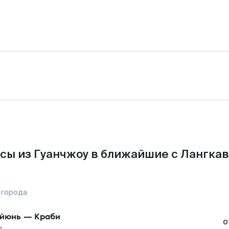
сы из Гуанчжоу в ближайшие с Лангкав
 города
йюнь
—
Краби
о
и