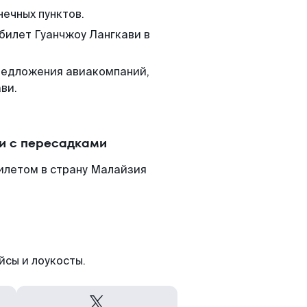
нечных пунктов.
 билет Гуанчжоу Лангкави в
редложения авиакомпаний,
ви.
ли с пересадками
илетом в страну Малайзия
йсы и лоукосты.