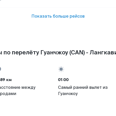
Показать больше рейсов
 по перелёту Гуанчжоу (CAN) - Лангкави
389 км
01:00
асстояние между
Самый ранний вылет из
ородами
Гуанчжоу