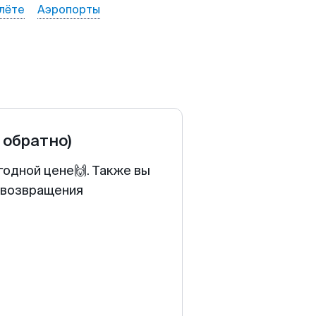
лёте
Аэропорты
 обратно)
годной цене🙌. Также вы
у возвращения