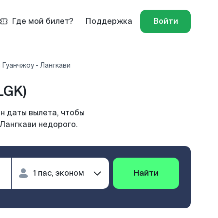
Где мой билет?
Поддержка
Войти
 Гуанчжоу - Лангкави
LGK)
н даты вылета, чтобы
 Лангкави недорого.
Найти