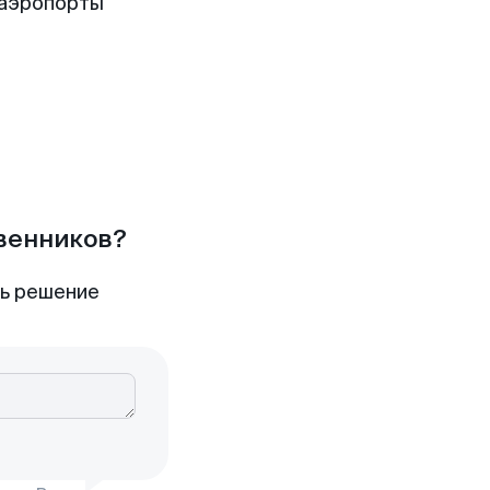
 аэропорты
твенников?
ть решение