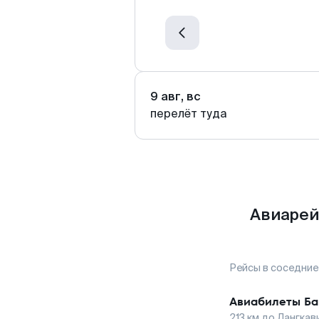
9 авг, вс
перелёт туда
Авиарей
Рейсы в соседние
Авиабилеты
Ба
213
км до
Лангкав