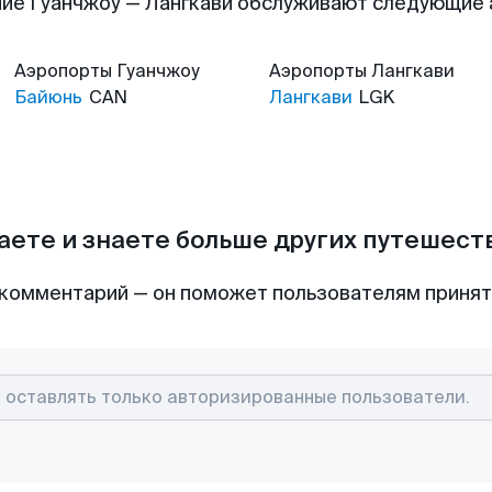
ие Гуанчжоу — Лангкави обслуживают следующие
Аэропорты
Гуанчжоу
Аэропорты
Лангкави
Байюнь
CAN
Лангкави
LGK
аете и знаете больше других путешес
комментарий — он поможет пользователям приня