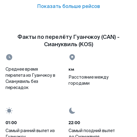
Показать больше рейсов
Факты по перелёту Гуанчжоу (CAN) -
Сиануквиль (KOS)
км
Среднее время
перелета из Гуанчжоу в
Расстояние между
Сиануквиль без
городами
пересадок
01:00
22:00
Самый ранний вылет из
Самый поздний вылет
Гуанчжоу
до Сиануквиля