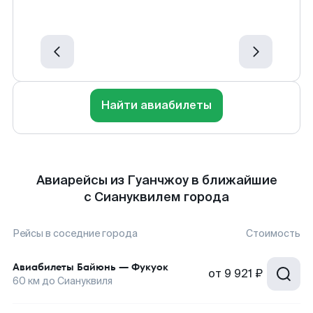
Найти авиабилеты
Авиарейсы из Гуанчжоу в ближайшие
с Сиануквилем города
Рейсы в соседние города
Стоимость
Авиабилеты
Байюнь
—
Фукуок
от
9 921 ₽
60
км до
Сиануквиля