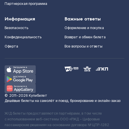
Партнерская программа
Информация
Важные ответы
Безопасность
Оформление и покупка
Конфиденциальность
Возврат и обмен билета
Оферта
Все вопросы и ответы
©
2011–2026
Купибилет
Дешёвые билеты на самолёт и поезд, бронирование и онлайн-заказ
Ж/Д билеты предоставляются партнёрами, в том числе
с использованием веб-системы ООО «РЖД – Цифровые
пассажирские решения» на основании договора № ЦПР-1282