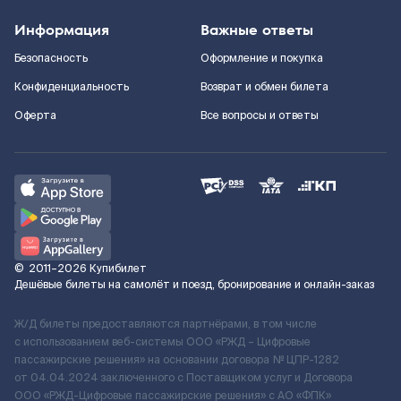
Информация
Важные ответы
Безопасность
Оформление и покупка
Конфиденциальность
Возврат и обмен билета
Оферта
Все вопросы и ответы
©
2011–2026
Купибилет
Дешёвые билеты на самолёт и поезд, бронирование и онлайн-заказ
Ж/Д билеты предоставляются партнёрами, в том числе
с использованием веб-системы ООО «РЖД – Цифровые
пассажирские решения» на основании договора № ЦПР-1282
от 04.04.2024 заключенного с Поставщиком услуг и Договора
ООО «РЖД-Цифровые пассажирские решения» c АО «ФПК»