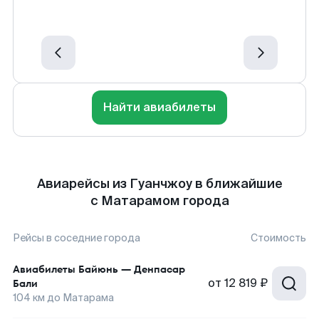
Найти авиабилеты
Авиарейсы из Гуанчжоу в ближайшие
с Матарамом города
Рейсы в соседние города
Стоимость
Авиабилеты
Байюнь
—
Денпасар
от
12 819 ₽
Бали
104
км до
Матарама