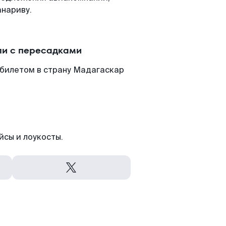
анариву.
ли с пересадками
абилетом в страну Мадагаскар
йсы и лоукосты.