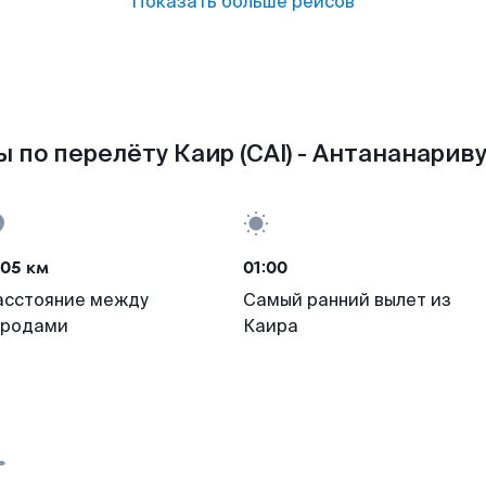
Показать больше рейсов
 по перелёту Каир (CAI) - Антананариву
705 км
01:00
асстояние между
Самый ранний вылет из
ородами
Каира