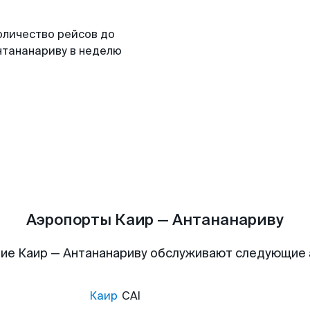
оличество рейсов до
нтананариву в неделю
Аэропорты Каир — Антананариву
ие Каир — Антананариву обслуживают следующие
Каир
CAI