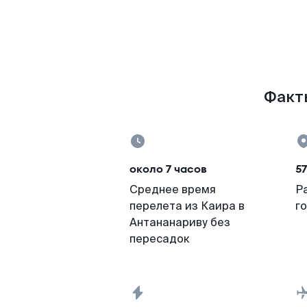
Факты
около 7 часов
5
Среднее время
Р
перелета из Каира в
г
Антананариву без
пересадок