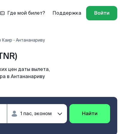
Где мой билет?
Поддержка
Войти
 Каир - Антананариву
TNR)
их цен даты вылета,
ира в Антананариву
Найти