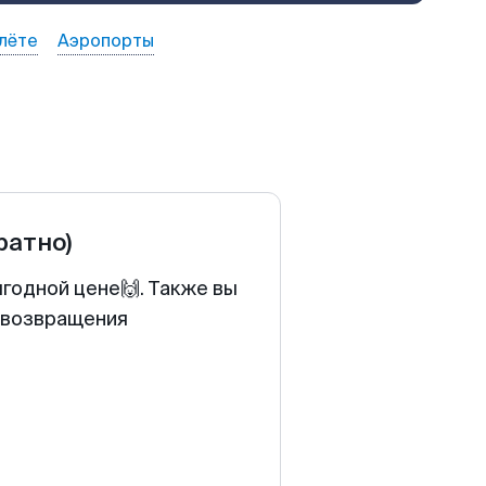
лёте
Аэропорты
ратно)
ыгодной цене🙌. Также вы
у возвращения