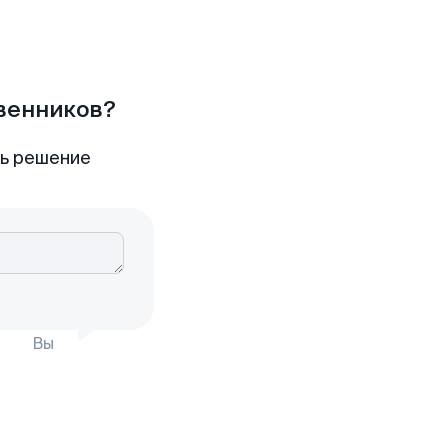
твенников?
ть решение
Вы