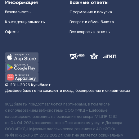
Информация
Важные ответы
Безопасность
Оформление и покупка
Конфиденциальность
Возврат и обмен билета
Оферта
Все вопросы и ответы
©
2011–2026
Купибилет
Дешёвые билеты на самолёт и поезд, бронирование и онлайн-заказ
Ж/Д билеты предоставляются партнёрами, в том числе
с использованием веб-системы ООО «РЖД – Цифровые
пассажирские решения» на основании договора № ЦПР-1282
от 04.04.2024 заключенного с Поставщиком услуг и Договора
ООО «РЖД-Цифровые пассажирские решения» c АО «ФПК»
№ ФПК-22-316 от 27.12.2022 г. Сайт не является официальным