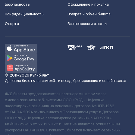
Безопасность
Оформление и покупка
Конфиденциальность
Возврат и обмен билета
Оферта
Все вопросы и ответы
©
2011–2026
Купибилет
Дешёвые билеты на самолёт и поезд, бронирование и онлайн-заказ
Ж/Д билеты предоставляются партнёрами, в том числе
с использованием веб-системы ООО «РЖД – Цифровые
пассажирские решения» на основании договора № ЦПР-1282
от 04.04.2024 заключенного с Поставщиком услуг и Договора
ООО «РЖД-Цифровые пассажирские решения» c АО «ФПК»
№ ФПК-22-316 от 27.12.2022 г. Сайт не является официальным
ресурсом ОАО «РЖД». Стоимость билетов включает сервисный