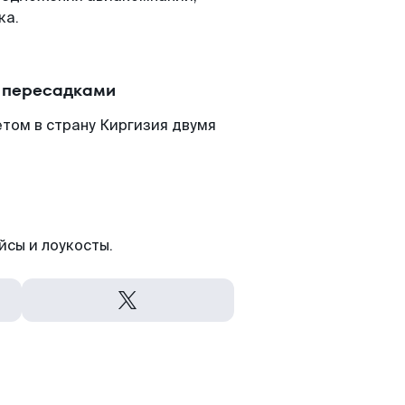
ка.
с пересадками
том в страну Киргизия двумя
йсы и лоукосты.