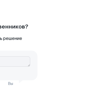
твенников?
ть решение
Вы