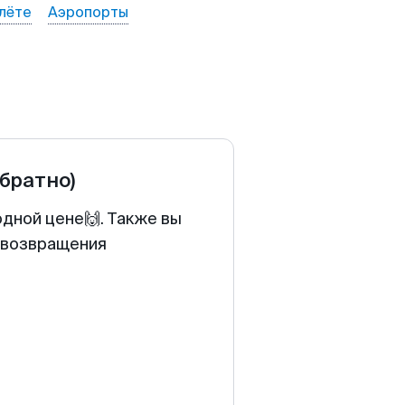
лёте
Аэропорты
обратно)
одной цене🙌. Также вы
у возвращения