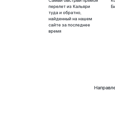
Самый быстрый прямой
К
перелет из Кальяри
Б
туда и обратно,
найденный на нашем
сайте за последнее
время
Направле