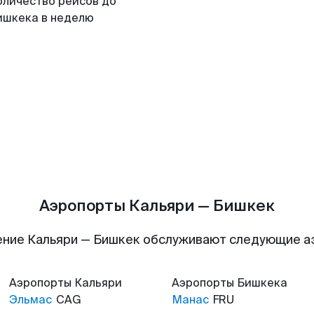
оличество рейсов до
ишкека в неделю
Аэропорты Кальяри — Бишкек
ние Кальяри — Бишкек обслуживают следующие 
Аэропорты
Кальяри
Аэропорты
Бишкека
Эльмас
CAG
Манас
FRU