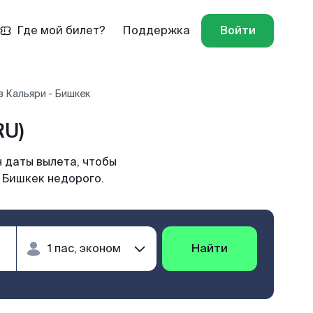
Где мой билет?
Поддержка
Войти
 Кальяри - Бишкек
RU)
 даты вылета, чтобы
 Бишкек недорого.
Найти