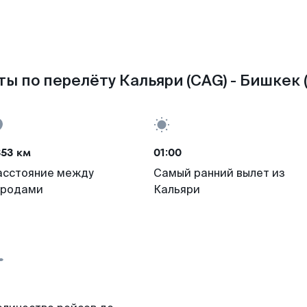
ы по перелёту Кальяри (CAG) - Бишкек 
353 км
01:00
асстояние между
Самый ранний вылет из
ородами
Кальяри