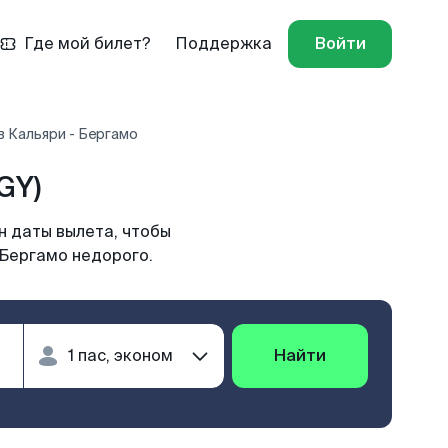
Где мой билет?
Поддержка
Войти
 Кальяри - Бергамо
GY)
н даты вылета, чтобы
 Бергамо недорого.
Найти