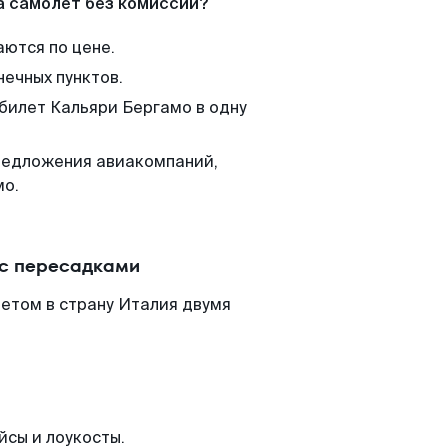
а самолет без комиссии?
аются по цене.
нечных пунктов.
 билет Кальяри Бергамо в одну
редложения авиакомпаний,
мо.
 с пересадками
етом в страну Италия двумя
йсы и лоукосты.