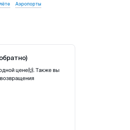
лёте
Аэропорты
 обратно)
одной цене🙌. Также вы
у возвращения