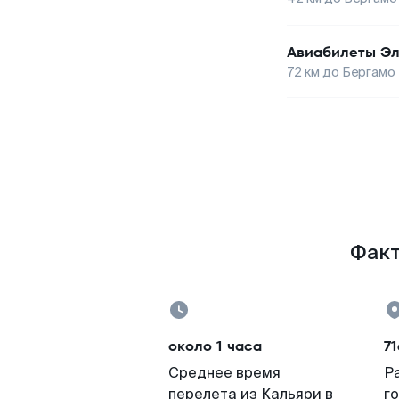
Авиабилеты
Эл
72
км до
Бергамо
Факт
около 1 часа
71
Среднее время
Р
перелета из Кальяри в
г