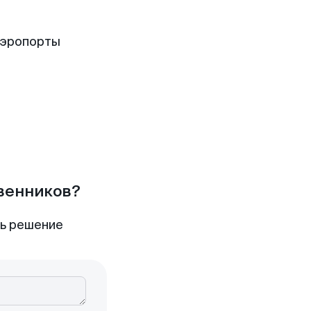
аэропорты
твенников?
ть решение