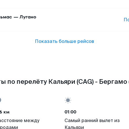
ьмас
—
Лугано
П
Показать больше рейсов
ы по перелёту Кальяри (CAG) - Бергамо 
6 км
01:00
асстояние между
Самый ранний вылет из
ородами
Кальяри