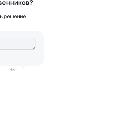
твенников?
ть решение
Вы