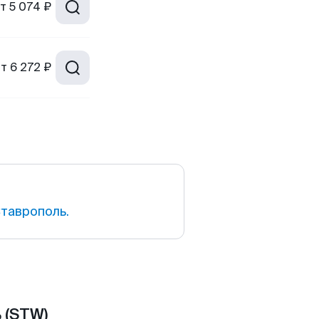
т
5 074 ₽
от
6 272 ₽
таврополь.
 (STW)