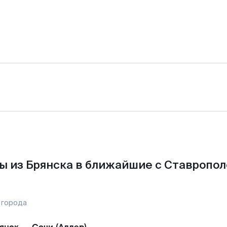
ы из Брянска в ближайшие с Ставропол
 города
янск
—
Сочи (Адлер)