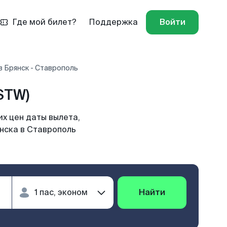
Где мой билет?
Поддержка
Войти
 Брянск - Ставрополь
STW)
х цен даты вылета,
янска в Ставрополь
Найти