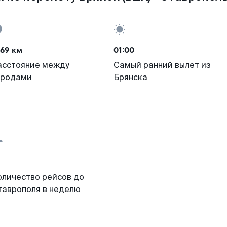
69 км
01:00
асстояние между
Самый ранний вылет из
ородами
Брянска
оличество рейсов до
таврополя в неделю