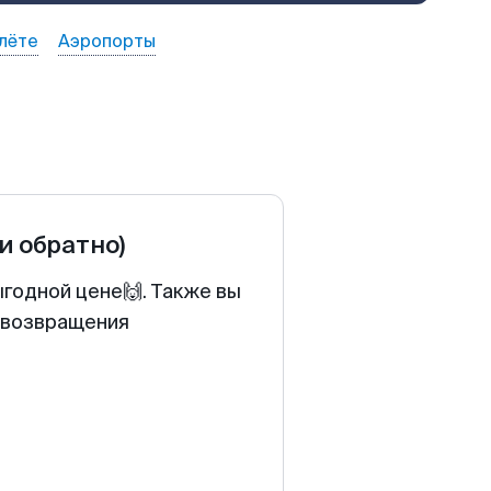
лёте
Аэропорты
 и обратно)
ыгодной цене🙌. Также вы
у возвращения