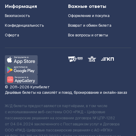
Информация
Важные ответы
Безопасность
Оформление и покупка
Конфиденциальность
Возврат и обмен билета
Оферта
Все вопросы и ответы
©
2011–2026
Купибилет
Дешёвые билеты на самолёт и поезд, бронирование и онлайн-заказ
Ж/Д билеты предоставляются партнёрами, в том числе
с использованием веб-системы ООО «РЖД – Цифровые
пассажирские решения» на основании договора № ЦПР-1282
от 04.04.2024 заключенного с Поставщиком услуг и Договора
ООО «РЖД-Цифровые пассажирские решения» c АО «ФПК»