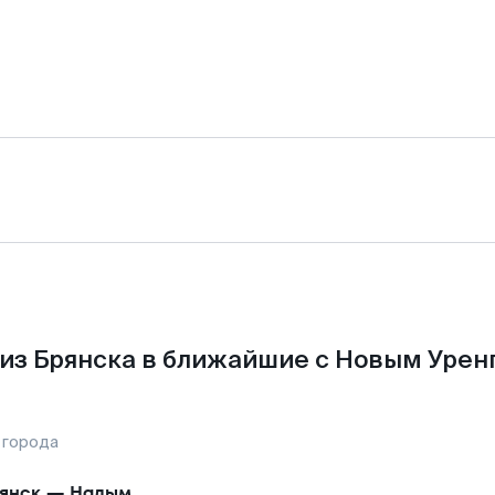
из Брянска в ближайшие с Новым Урен
 города
янск
—
Надым