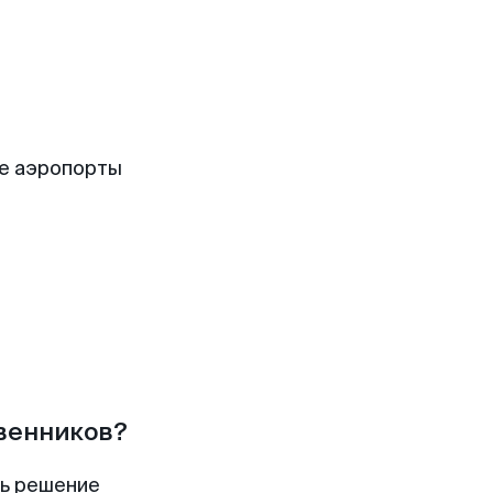
е аэропорты
твенников?
ть решение