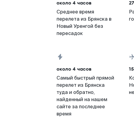
около 4 часов
2
Среднее время
Р
перелета из Брянска в
г
Новый Уренгой без
пересадок
около 4 часов
15
Самый быстрый прямой
К
перелет из Брянска
Н
туда и обратно,
н
найденный на нашем
сайте за последнее
время