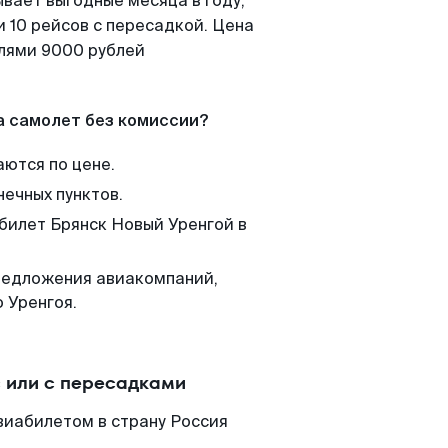
вает выгодные месяца в году,
 10 рейсов с пересадкой. Цена
елями 9000 рублей
а самолет без комиссии?
аются по цене.
нечных пунктов.
 билет Брянск Новый Уренгой в
редложения авиакомпаний,
 Уренгоя.
 или с пересадками
виабилетом в страну Россия