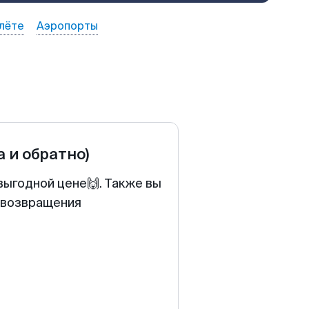
лёте
Аэропорты
а и обратно)
выгодной цене🙌. Также вы
у возвращения