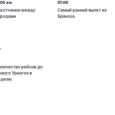
700 км
01:00
асстояние между
Самый ранний вылет из
ородами
Брянска
оличество рейсов до
ового Уренгоя в
еделю