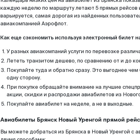
Календарь низких цен на авиабилет из Брянска показы
каждую неделю по маршруту летают 5 прямых рейсов и
варьируется, самая дорогая из найденных пользоват
авиакомпанией Аэрофлот.
Как еще сэкономить используя электронный билет н
У разных авиакомпаний услуги по перевозке различ
Лететь транзитом дешево, по сравнению от и до ко
Покупайте туда и обратно сразу. Это выгоднее чем
одну сторону.
При покупке обращайте внимание на лучшие спецп
акции, скидки и распродажи авиабилетов из Нового
Покупайте авиабилет на неделе, а не в выходные.
Авиабилеты Брянск Новый Уренгой прямой рейс
Вы можете добраться из Брянска в Новый Уренгой с а
двумя способами: