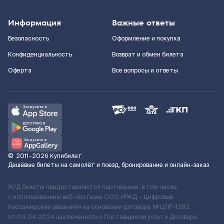
Информация
Важные ответы
Безопасность
Оформление и покупка
Конфиденциальность
Возврат и обмен билета
Оферта
Все вопросы и ответы
©
2011–2026
Купибилет
Дешёвые билеты на самолёт и поезд, бронирование и онлайн-заказ
Ж/Д билеты предоставляются партнёрами, в том числе
с использованием веб-системы ООО «РЖД – Цифровые
пассажирские решения» на основании договора № ЦПР-1282
от 04.04.2024 заключенного с Поставщиком услуг и Договора