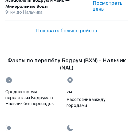
Авиабилеты
Бодрум Имсик
—
Посмотреть
Минеральные Воды
цены
91
км до
Нальчика
Показать больше рейсов
Факты по перелёту Бодрум (BXN) - Нальчик
(NAL)
км
Среднее время
перелета из Бодрума в
Расстояние между
Нальчик без пересадок
городами