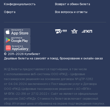
Конфиденциальность
Возврат и обмен билета
Оферта
Все вопросы и ответы
©
2011–2026
Купибилет
Дешёвые билеты на самолёт и поезд, бронирование и онлайн-заказ
Ж/Д билеты предоставляются партнёрами, в том числе
с использованием веб-системы ООО «РЖД – Цифровые
пассажирские решения» на основании договора № ЦПР-1282
от 04.04.2024 заключенного с Поставщиком услуг и Договора
ООО «РЖД-Цифровые пассажирские решения» c АО «ФПК»
№ ФПК-22-316 от 27.12.2022 г. Сайт не является официальным
ресурсом ОАО «РЖД». Стоимость билетов включает сервисный
сбор. Итоговая цена отображена на экране подтверждения покупки.
По вопросам рассмотрения обращений, жалоб, претензий граждан