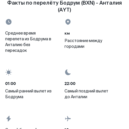
Факты по перелёту Бодрум (BXN) - Анталия
(AYT)
км
Среднее время
перелета из Бодрума в
Расстояние между
Анталию без
городами
пересадок
01:00
22:00
Самый ранний вылет из
Самый поздний вылет
Бодрума
до Анталии