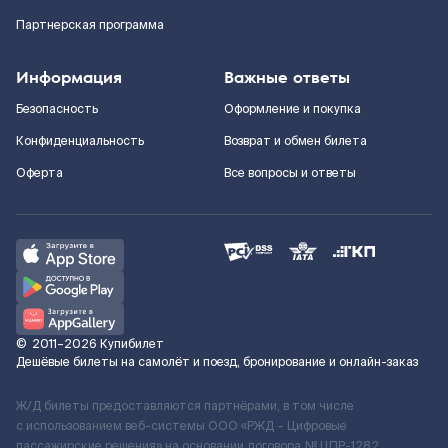
Партнерская программа
Информация
Важные ответы
Безопасность
Оформление и покупка
Конфиденциальность
Возврат и обмен билета
Оферта
Все вопросы и ответы
©
2011–2026
Купибилет
Дешёвые билеты на самолёт и поезд, бронирование и онлайн-заказ
Ж/Д билеты предоставляются партнёрами, в том числе
с использованием веб-системы ООО «РЖД – Цифровые
пассажирские решения» на основании договора № ЦПР-1282