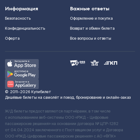
Информация
Важные ответы
Безопасность
Оформление и покупка
Конфиденциальность
Возврат и обмен билета
Оферта
Все вопросы и ответы
©
2011–2026
Купибилет
Дешёвые билеты на самолёт и поезд, бронирование и онлайн-заказ
Ж/Д билеты предоставляются партнёрами, в том числе
с использованием веб-системы ООО «РЖД – Цифровые
пассажирские решения» на основании договора № ЦПР-1282
от 04.04.2024 заключенного с Поставщиком услуг и Договора
ООО «РЖД-Цифровые пассажирские решения» c АО «ФПК»