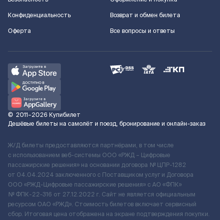
Конфиденциальность
Возврат и обмен билета
Оферта
Все вопросы и ответы
©
2011–2026
Купибилет
Дешёвые билеты на самолёт и поезд, бронирование и онлайн-заказ
Ж/Д билеты предоставляются партнёрами, в том числе
с использованием веб-системы ООО «РЖД – Цифровые
пассажирские решения» на основании договора № ЦПР-1282
от 04.04.2024 заключенного с Поставщиком услуг и Договора
ООО «РЖД-Цифровые пассажирские решения» c АО «ФПК»
№ ФПК-22-316 от 27.12.2022 г. Сайт не является официальным
ресурсом ОАО «РЖД». Стоимость билетов включает сервисный
сбор. Итоговая цена отображена на экране подтверждения покупки.