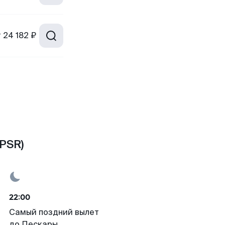
т
24 182 ₽
PSR)
22:00
Самый поздний вылет
до Пескары