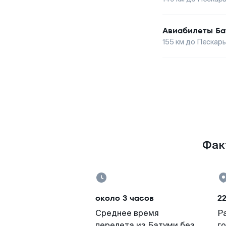
Авиабилеты
Ба
155
км до
Пескар
Фак
около 3 часов
22
Среднее время
Р
перелета из Батуми без
г