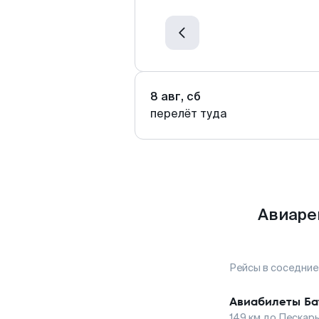
8 авг, сб
перелёт туда
Авиаре
Рейсы в соседние
Авиабилеты
Ба
149
км до
Пескар