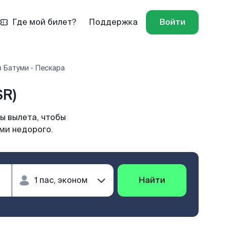
Где мой билет?
Поддержка
Войти
 Батуми - Пескара
SR)
ы вылета, чтобы
ми недорого.
Найти