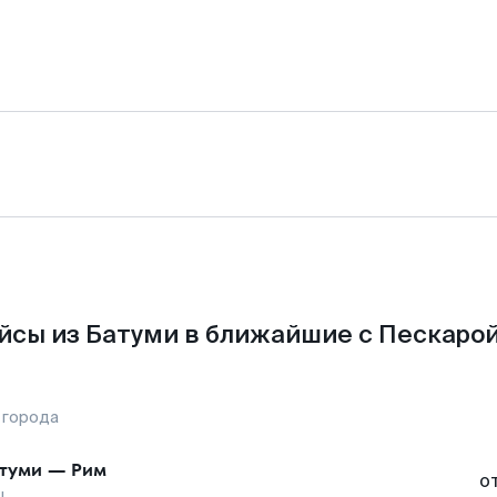
йсы из Батуми в ближайшие с Пескарой
 города
туми
—
Рим
о
ы