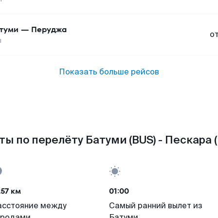
туми
—
Перуджа
о
ы
Показать больше рейсов
ты по перелёту Батуми (BUS) - Пескара (
57 км
01:00
асстояние между
Самый ранний вылет из
ородами
Батуми