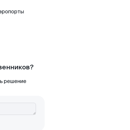
аэропорты
твенников?
ть решение