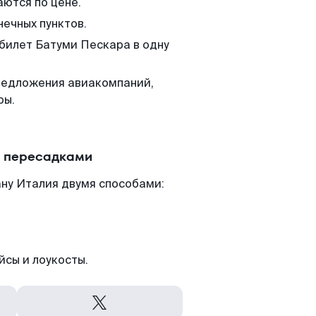
аются по цене.
нечных пунктов.
 билет Батуми Пескара в одну
редложения авиакомпаний,
ры.
с пересадками
ану Италия двумя способами:
йсы и лоукосты.