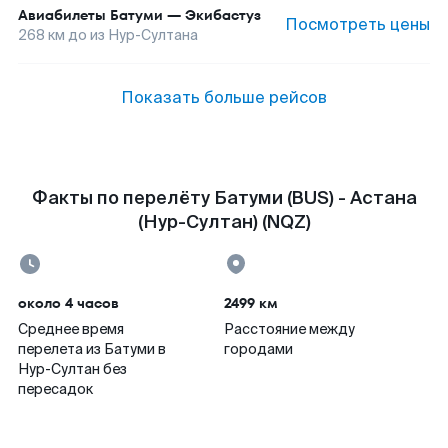
Авиабилеты
Батуми
—
Экибастуз
Посмотреть цены
268
км до
из Нур-Султана
Показать больше рейсов
Факты по перелёту Батуми (BUS) - Астана
(Нур-Султан) (NQZ)
около 4 часов
2499 км
Среднее время
Расстояние между
перелета из Батуми в
городами
Нур-Султан без
пересадок