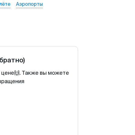
лёте
Аэропорты
обратно)
й цене🙌. Также вы можете
звращения