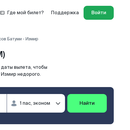
Где мой билет?
Поддержка
Войти
сов Батуми - Измир
M)
 даты вылета, чтобы
 Измир недорого.
Найти