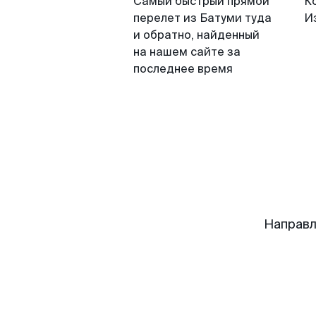
Самый быстрый прямой
К
перелет из Батуми туда
И
и обратно, найденный
на нашем сайте за
последнее время
Направл