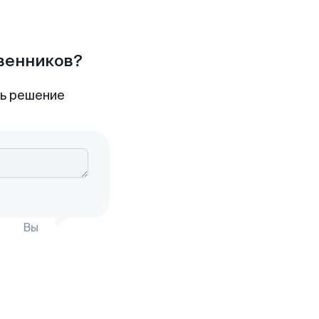
твенников?
ть решение
Вы