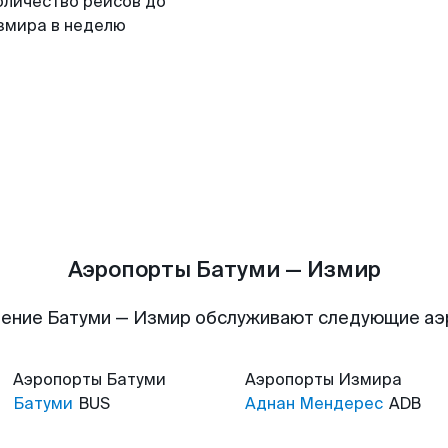
оличество рейсов до
змира в неделю
Аэропорты Батуми — Измир
ение Батуми — Измир обслуживают следующие а
Аэропорты
Батуми
Аэропорты
Измира
Батуми
BUS
Аднан Мендерес
ADB