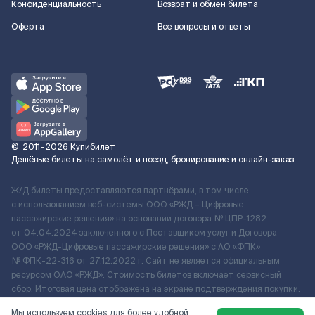
Конфиденциальность
Возврат и обмен билета
Оферта
Все вопросы и ответы
©
2011–2026
Купибилет
Дешёвые билеты на самолёт и поезд, бронирование и онлайн-заказ
Ж/Д билеты предоставляются партнёрами, в том числе
с использованием веб-системы ООО «РЖД – Цифровые
пассажирские решения» на основании договора № ЦПР-1282
от 04.04.2024 заключенного с Поставщиком услуг и Договора
ООО «РЖД-Цифровые пассажирские решения» c АО «ФПК»
№ ФПК-22-316 от 27.12.2022 г. Сайт не является официальным
ресурсом ОАО «РЖД». Стоимость билетов включает сервисный
сбор. Итоговая цена отображена на экране подтверждения покупки.
По вопросам рассмотрения обращений, жалоб, претензий граждан
Мы используем cookies для более удобной