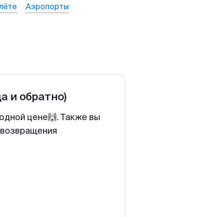
лёте
Аэропорты
да и обратно)
годной цене🙌. Также вы
у возвращения