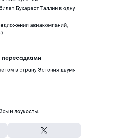
билет Бухарест Таллин в одну
редложения авиакомпаний,
а.
с пересадками
летом в страну Эстония двумя
йсы и лоукосты.