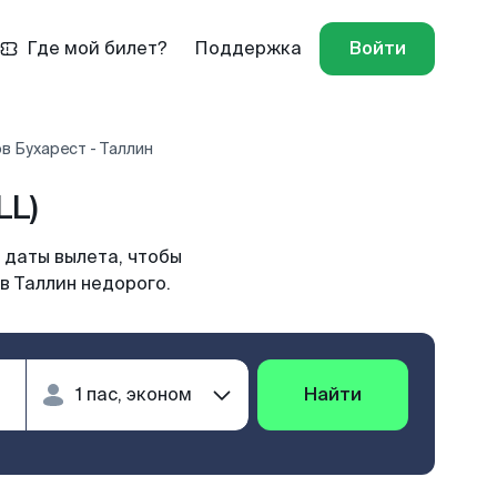
Где мой билет?
Поддержка
Войти
в Бухарест - Таллин
LL)
 даты вылета, чтобы
в Таллин недорого.
Найти