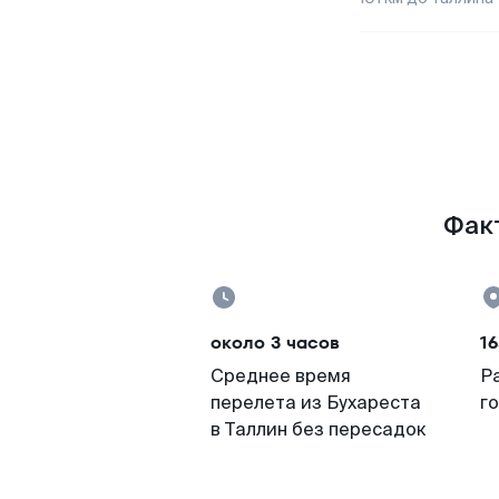
Факт
около 3 часов
16
Среднее время
Р
перелета из Бухареста
г
в Таллин без пересадок