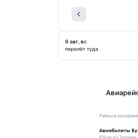
9 авг, вс
перелёт туда
Авиарейс
Рейсы в соседние
Авиабилеты
Бу
101
км до
Таллина