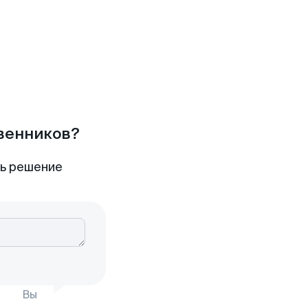
твенников?
ть решение
Вы