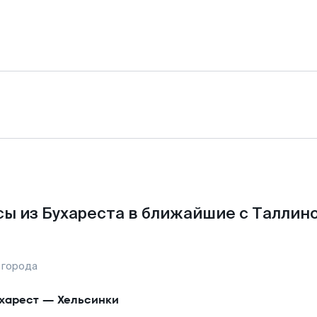
ы из Бухареста в ближайшие с Таллин
 города
харест
—
Хельсинки