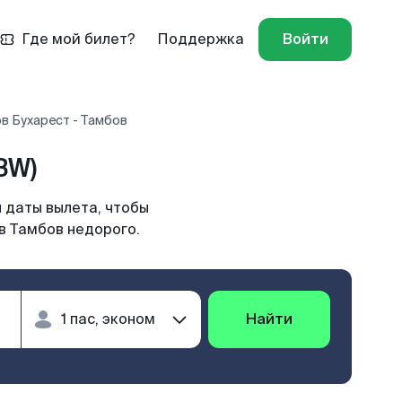
Где мой билет?
Поддержка
Войти
в Бухарест - Тамбов
BW)
 даты вылета, чтобы
в Тамбов недорого.
Найти