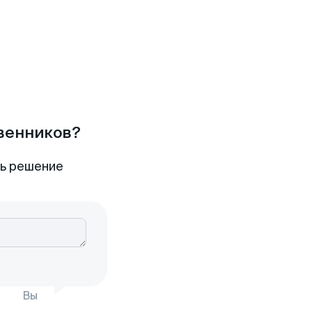
твенников?
ть решение
Вы