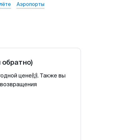
лёте
Аэропорты
и обратно)
годной цене🙌. Также вы
у возвращения