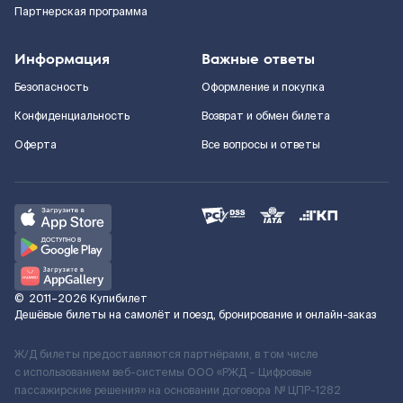
Партнерская программа
Информация
Важные ответы
Безопасность
Оформление и покупка
Конфиденциальность
Возврат и обмен билета
Оферта
Все вопросы и ответы
©
2011–2026
Купибилет
Дешёвые билеты на самолёт и поезд, бронирование и онлайн-заказ
Ж/Д билеты предоставляются партнёрами, в том числе
с использованием веб-системы ООО «РЖД – Цифровые
пассажирские решения» на основании договора № ЦПР-1282