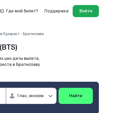
Где мой билет?
Поддержка
Войти
в Бухарест - Братислава
(BTS)
х цен даты вылета,
реста в Братиславу
Найти