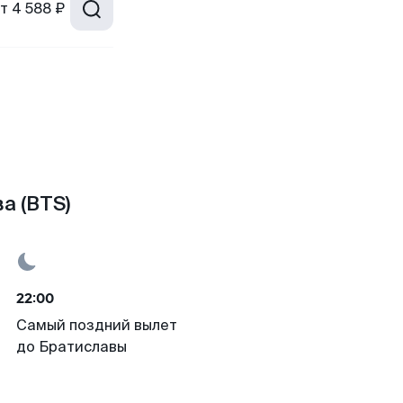
т
4 588 ₽
а (BTS)
22:00
Самый поздний вылет
до Братиславы