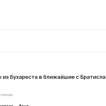
 из Бухареста в ближайшие с Братисла
 города
харест
—
Вена