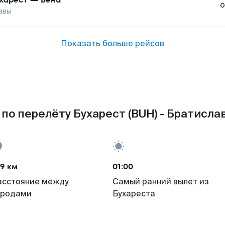
о
авы
Показать больше рейсов
по перелёту Бухарест (BUH) - Братислав
9 км
01:00
асстояние между
Самый ранний вылет из
ородами
Бухареста