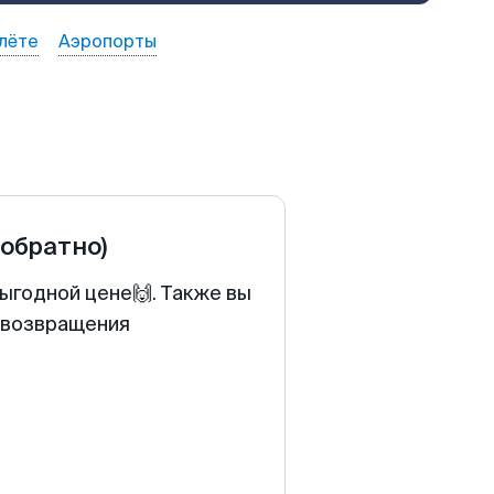
лёте
Аэропорты
 обратно)
выгодной цене🙌. Также вы
у возвращения