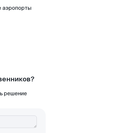
е аэропорты
твенников?
ть решение