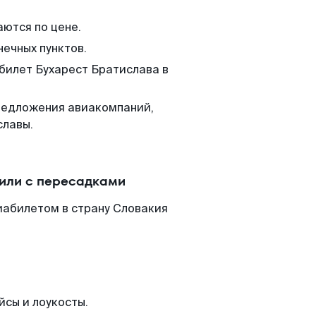
аются по цене.
нечных пунктов.
 билет Бухарест Братислава в
редложения авиакомпаний,
славы.
 или с пересадками
иабилетом в страну Словакия
йсы и лоукосты.