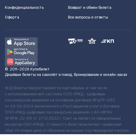
Конфиденциальность
Возврат и обмен билета
Оферта
Все вопросы и ответы
©
2011–2026
Купибилет
Дешёвые билеты на самолёт и поезд, бронирование и онлайн-заказ
Ж/Д билеты предоставляются партнёрами, в том числе
с использованием веб-системы ООО «РЖД – Цифровые
пассажирские решения» на основании договора № ЦПР-1282
от 04.04.2024 заключенного с Поставщиком услуг и Договора
ООО «РЖД-Цифровые пассажирские решения» c АО «ФПК»
№ ФПК-22-316 от 27.12.2022 г. Сайт не является официальным
ресурсом ОАО «РЖД». Стоимость билетов включает сервисный
сбор. Итоговая цена отображена на экране подтверждения покупки.