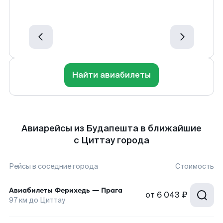
Найти авиабилеты
Авиарейсы из Будапешта в ближайшие
с Циттау города
Рейсы в соседние города
Стоимость
Авиабилеты
Ферихедь
—
Прага
от
6 043 ₽
97
км до
Циттау