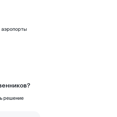
е аэропорты
твенников?
ть решение