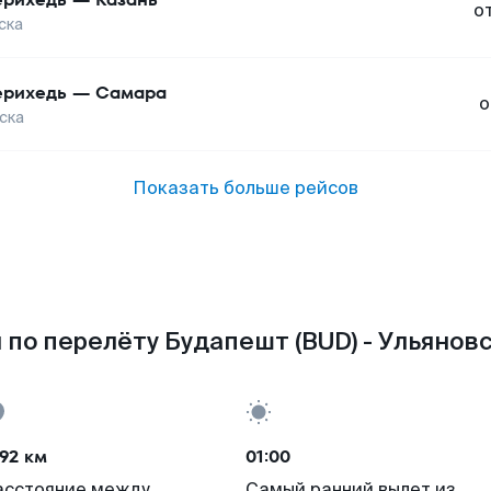
о
ска
рихедь
—
Самара
о
ска
Показать больше рейсов
по перелёту Будапешт (BUD) - Ульяновс
92 км
01:00
асстояние между
Самый ранний вылет из