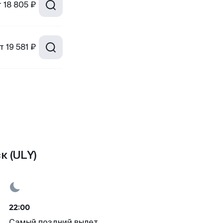
т
18 805 ₽
т
19 581 ₽
к (ULY)
22:00
Самый поздний вылет