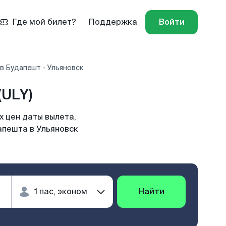
Где мой билет?
Поддержка
Войти
в Будапешт - Ульяновск
(ULY)
х цен даты вылета,
апешта в Ульяновск
Найти