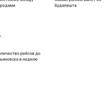
ородами
Будапешта
оличество рейсов до
льяновска в неделю