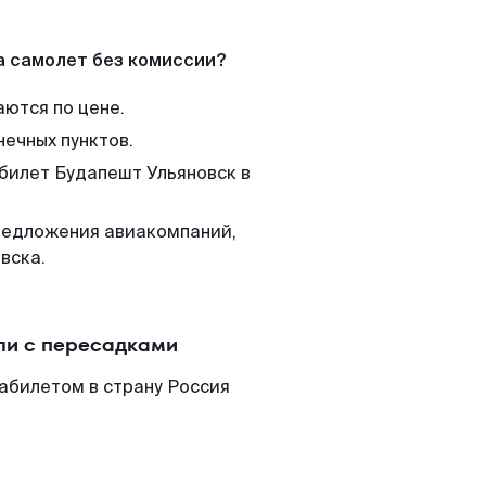
а самолет без комиссии?
аются по цене.
нечных пунктов.
 билет Будапешт Ульяновск в
редложения авиакомпаний,
вска.
ли с пересадками
абилетом в страну Россия