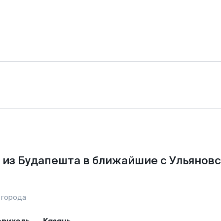
 из Будапешта в ближайшие с Ульяновс
 города
рихедь
—
Казань