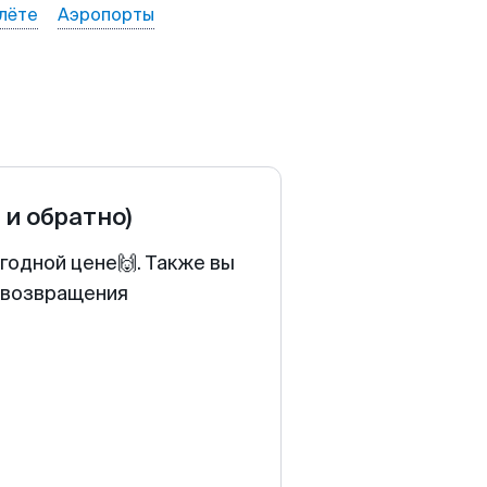
лёте
Аэропорты
 и обратно)
годной цене🙌. Также вы
у возвращения