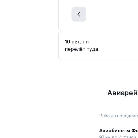
10 авг, пн
перелёт туда
Авиарей
Рейсы в соседние
Авиабилеты
Фе
97
км до
Кутаиси