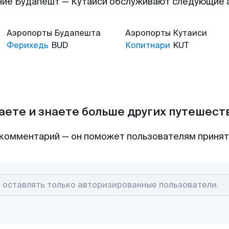
ие Будапешт — Кутаиси обслуживают следующие
Аэропорты
Будапешта
Аэропорты
Кутаиси
Ферихедь
BUD
Копитнари
KUT
аете и знаете больше других путешес
комментарий — он поможет пользователям приня