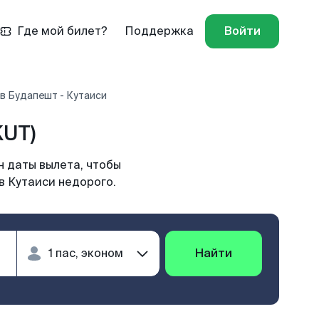
Где мой билет?
Поддержка
Войти
в Будапешт - Кутаиси
KUT)
н даты вылета, чтобы
в Кутаиси недорого.
Найти