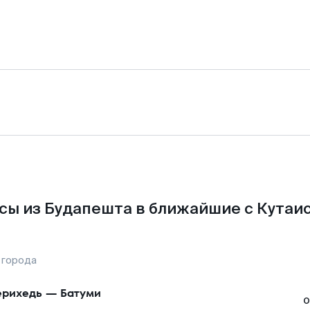
сы из Будапешта в ближайшие с Кутаис
 города
рихедь
—
Батуми
о