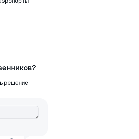
 аэропорты
твенников?
ть решение