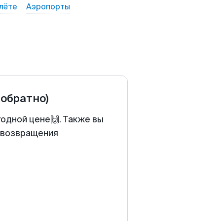
лёте
Аэропорты
 обратно)
годной цене🙌. Также вы
у возвращения