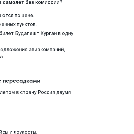
а самолет без комиссии?
аются по цене.
нечных пунктов.
 билет Будапешт Курган в одну
редложения авиакомпаний,
а.
с пересадками
летом в страну Россия двумя
йсы и лоукосты.