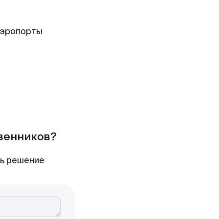
аэропорты
твенников?
ть решение