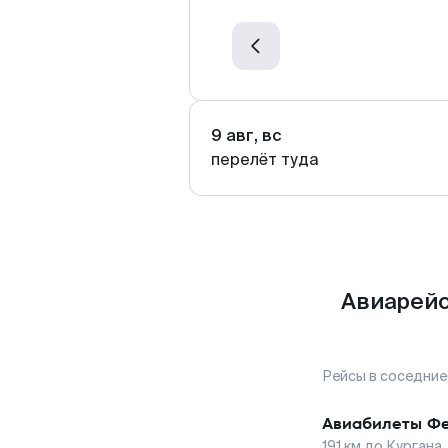
9 авг, вс
перелёт туда
Авиарейс
Рейсы в соседние
Авиабилеты
Фе
191
км до
Кургана