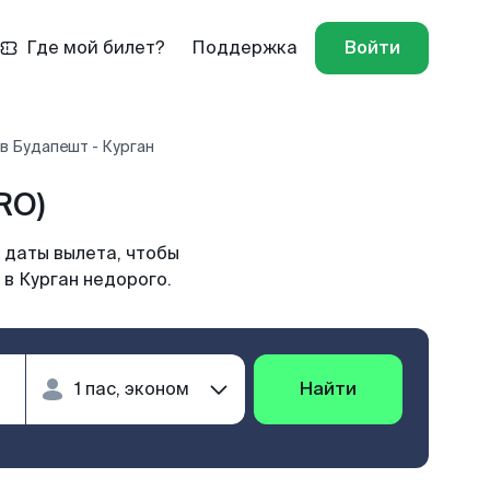
Где мой билет?
Поддержка
Войти
в Будапешт - Курган
RO)
 даты вылета, чтобы
в Курган недорого.
Найти