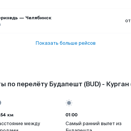
рихедь
—
Челябинск
от
а
Показать больше рейсов
ы по перелёту Будапешт (BUD) - Курган 
254 км
01:00
асстояние между
Самый ранний вылет из
ородами
Будапешта