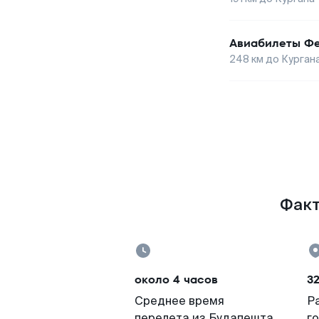
Авиабилеты
Фе
248
км до
Курган
Факт
около 4 часов
3
Среднее время
Р
перелета из Будапешта
г