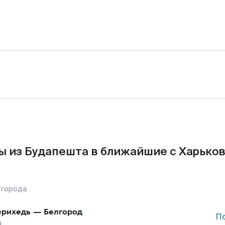
ы из Будапешта в ближайшие с Харьков
 города
рихедь
—
Белгород
П
а