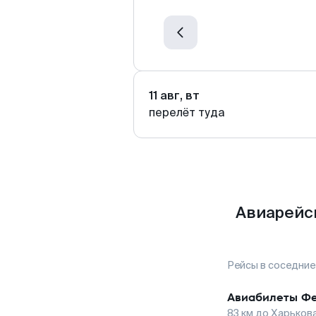
11 авг, вт
перелёт туда
Авиарейс
Рейсы в соседние
Авиабилеты
Фе
83
км до
Харьков