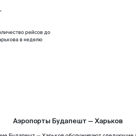
оличество рейсов до
арькова в неделю
Аэропорты Будапешт — Харьков
ие Будапешт — Харьков обслуживают следующие