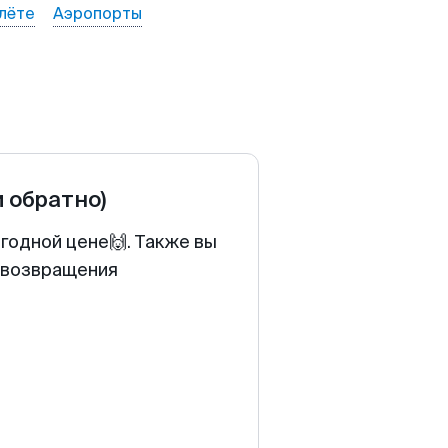
лёте
Аэропорты
и обратно)
годной цене🙌. Также вы
у возвращения