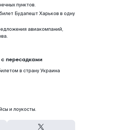
нечных пунктов.
 билет Будапешт Харьков в одну
редложения авиакомпаний,
ова.
и с пересадками
билетом в страну Украина
йсы и лоукосты.