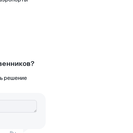
твенников?
ть решение