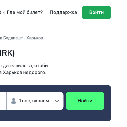
Где мой билет?
Поддержка
Войти
в Будапешт - Харьков
HRK)
н даты вылета, чтобы
в Харьков недорого.
Найти