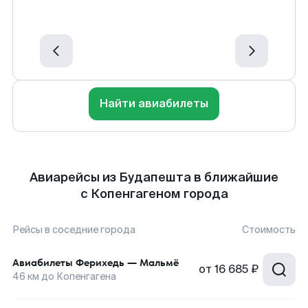
Найти авиабилеты
Авиарейсы из Будапешта в ближайшие
с Копенгагеном города
Рейсы в соседние города
Стоимость
Авиабилеты
Ферихедь
—
Мальмё
от
16 685 ₽
46
км до
Копенгагена