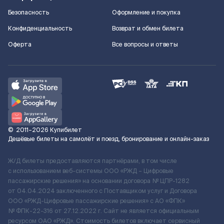
Безопасность
Оформление и покупка
Конфиденциальность
Возврат и обмен билета
Оферта
Все вопросы и ответы
©
2011–2026
Купибилет
Дешёвые билеты на самолёт и поезд, бронирование и онлайн-заказ
Ж/Д билеты предоставляются партнёрами, в том числе
с использованием веб-системы ООО «РЖД – Цифровые
пассажирские решения» на основании договора № ЦПР-1282
от 04.04.2024 заключенного с Поставщиком услуг и Договора
ООО «РЖД-Цифровые пассажирские решения» c АО «ФПК»
№ ФПК-22-316 от 27.12.2022 г. Сайт не является официальным
ресурсом ОАО «РЖД». Стоимость билетов включает сервисный