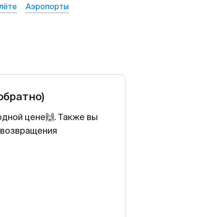
лёте
Аэропорты
 обратно)
одной цене🙌. Также вы
у возвращения