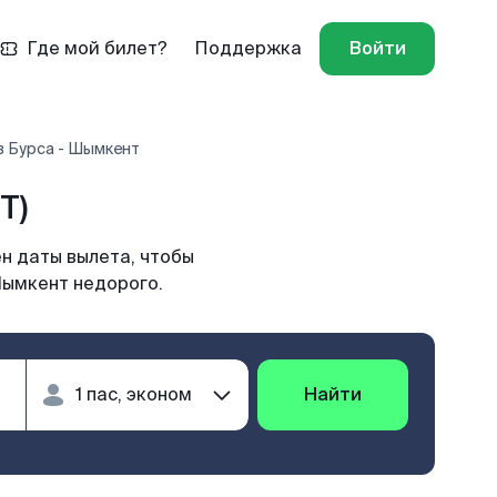
Где мой билет?
Поддержка
Войти
в Бурса - Шымкент
T)
н даты вылета, чтобы
Шымкент недорого.
Найти