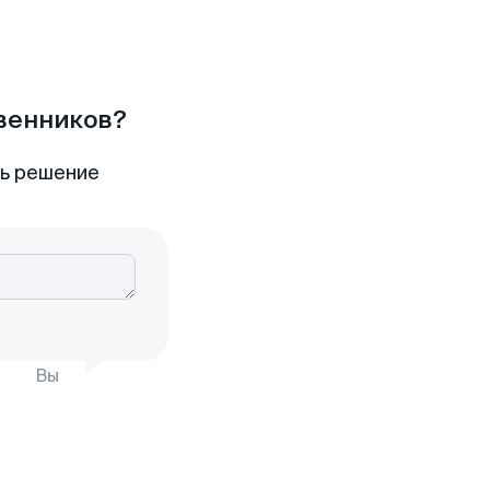
твенников?
ть решение
Вы