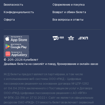
Безопасность
Оформление и покупка
Конфиденциальность
Возврат и обмен билета
Оферта
Все вопросы и ответы
©
2011–2026
Купибилет
Дешёвые билеты на самолёт и поезд, бронирование и онлайн-заказ
Ж/Д билеты предоставляются партнёрами, в том числе
с использованием веб-системы ООО «РЖД – Цифровые
пассажирские решения» на основании договора № ЦПР-1282
от 04.04.2024 заключенного с Поставщиком услуг и Договора
ООО «РЖД-Цифровые пассажирские решения» c АО «ФПК»
№ ФПК-22-316 от 27.12.2022 г. Сайт не является официальным
ресурсом ОАО «РЖД». Стоимость билетов включает сервисный