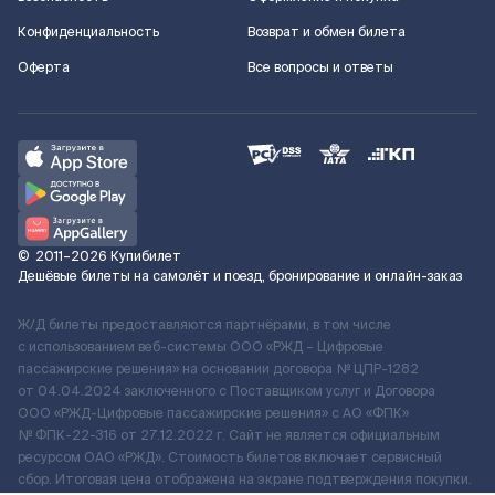
Конфиденциальность
Возврат и обмен билета
Оферта
Все вопросы и ответы
©
2011–2026
Купибилет
Дешёвые билеты на самолёт и поезд, бронирование и онлайн-заказ
Ж/Д билеты предоставляются партнёрами, в том числе
с использованием веб-системы ООО «РЖД – Цифровые
пассажирские решения» на основании договора № ЦПР-1282
от 04.04.2024 заключенного с Поставщиком услуг и Договора
ООО «РЖД-Цифровые пассажирские решения» c АО «ФПК»
№ ФПК-22-316 от 27.12.2022 г. Сайт не является официальным
ресурсом ОАО «РЖД». Стоимость билетов включает сервисный
сбор. Итоговая цена отображена на экране подтверждения покупки.