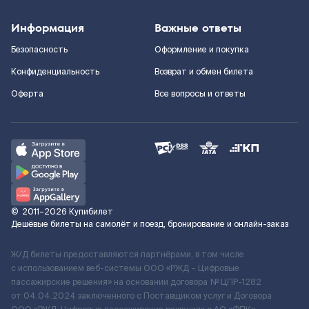
Информация
Важные ответы
Безопасность
Оформление и покупка
Конфиденциальность
Возврат и обмен билета
Оферта
Все вопросы и ответы
©
2011–2026
Купибилет
Дешёвые билеты на самолёт и поезд, бронирование и онлайн-заказ
Ж/Д билеты предоставляются партнёрами, в том числе
с использованием веб-системы ООО «РЖД – Цифровые
пассажирские решения» на основании договора № ЦПР-1282
от 04.04.2024 заключенного с Поставщиком услуг и Договора