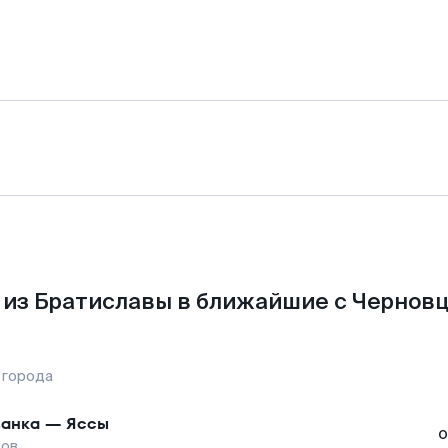
из Братиславы в ближайшие с Чернов
 города
анка
—
Яссы
о
цов