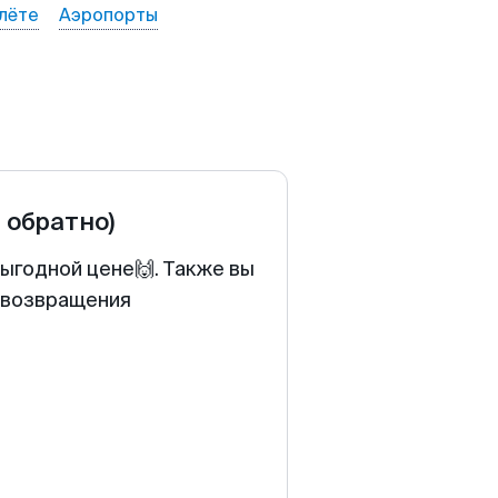
лёте
Аэропорты
и обратно)
ыгодной цене🙌. Также вы
у возвращения