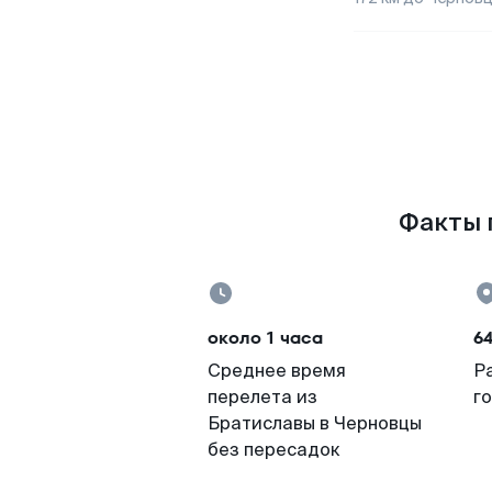
Факты п
около 1 часа
6
Среднее время
Р
перелета из
г
Братиславы в Черновцы
без пересадок