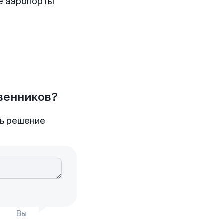
е аэропорты
твенников?
ть решение
Вы