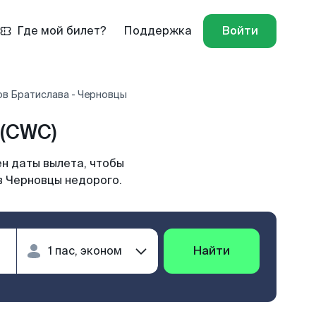
Где мой билет?
Поддержка
Войти
ов Братислава - Черновцы
(CWC)
н даты вылета, чтобы
в Черновцы недорого.
Найти