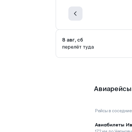
8 авг, сб
перелёт туда
Авиарейсы 
Рейсы в соседние
Авиабилеты
Ив
172
км до
Чернов