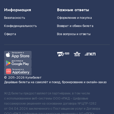
Информация
Важные ответы
Безопасность
Оформление и покупка
Конфиденциальность
Возврат и обмен билета
Оферта
Все вопросы и ответы
©
2011–2026
Купибилет
Дешёвые билеты на самолёт и поезд, бронирование и онлайн-заказ
Ж/Д билеты предоставляются партнёрами, в том числе
с использованием веб-системы ООО «РЖД – Цифровые
пассажирские решения» на основании договора № ЦПР-1282
от 04.04.2024 заключенного с Поставщиком услуг и Договора
ООО «РЖД-Цифровые пассажирские решения» c АО «ФПК»