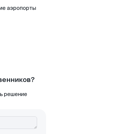
щие аэропорты
твенников?
ть решение