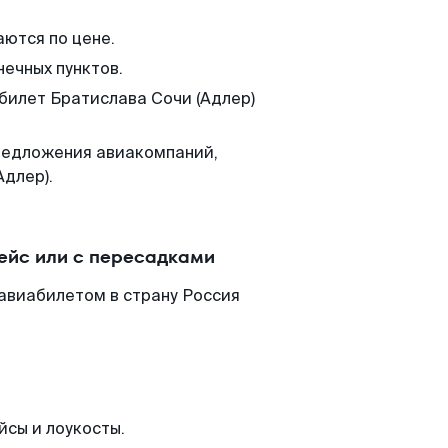
аются по цене.
нечных пунктов.
 билет Братислава Сочи (Адлер)
редложения авиакомпаний,
Адлер).
ейс или с пересадками
 авиабилетом в страну Россия
йсы и лоукосты.