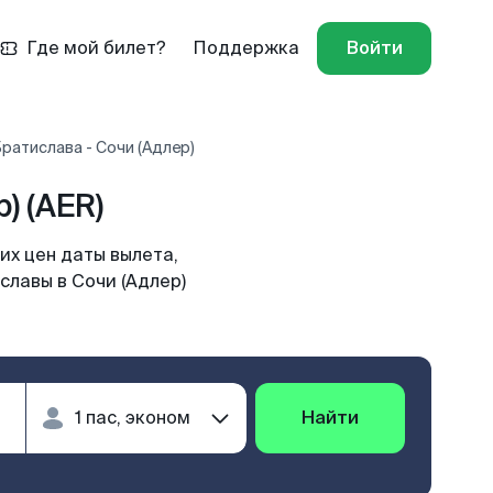
Где мой билет?
Поддержка
Войти
ратислава - Сочи (Адлер)
) (AER)
их цен даты вылета,
славы в Сочи (Адлер)
Найти