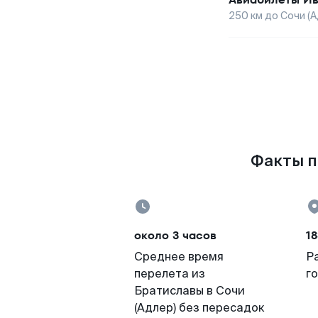
250
км до
Сочи (А
Факты по
около 3 часов
18
Среднее время
Р
перелета из
г
Братиславы в Сочи
(Адлер) без пересадок