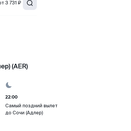
от
3 731 ₽
ер) (AER)
22:00
Самый поздний вылет
до Сочи (Адлер)