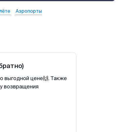
лёте
Аэропорты
обратно)
по выгодной цене🙌. Также
ту возвращения