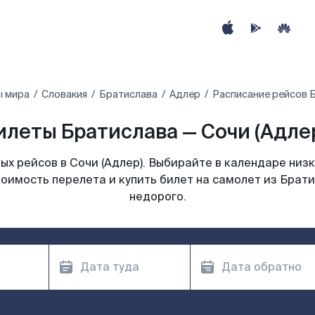
ы мира
Словакия
Братислава
Адлер
Расписание рейсов Б
леты Братислава — Сочи (Адлер
х рейсов в Сочи (Адлер). Выбирайте в календаре низк
оимость перелета и купить билет на самолет из Брати
недорого.