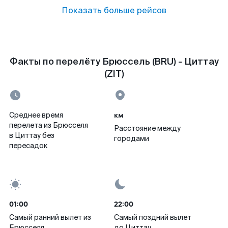
Показать больше рейсов
Факты по перелёту Брюссель (BRU) - Циттау
(ZIT)
км
Среднее время
перелета из Брюсселя
Расстояние между
в Циттау без
городами
пересадок
01:00
22:00
Самый ранний вылет из
Самый поздний вылет
Брюсселя
до Циттау