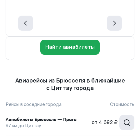
Найти авиабилеты
Авиарейсы из Брюсселя в ближайшие
с Циттау города
Рейсы в соседние города
Стоимость
Авиабилеты
Брюссель
—
Прага
от
4 692 ₽
97
км до
Циттау