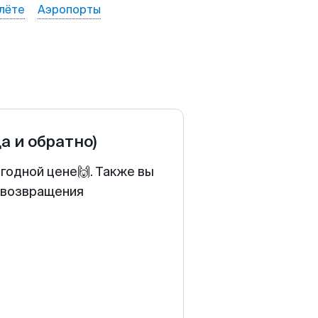
лёте
Аэропорты
да и обратно)
годной цене🙌. Также вы
у возвращения