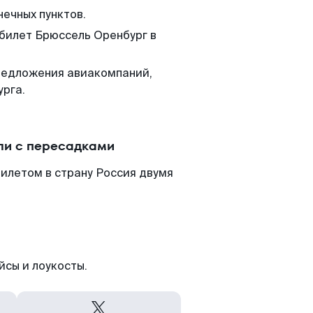
нечных пунктов.
 билет Брюссель Оренбург в
редложения авиакомпаний,
урга.
ли с пересадками
илетом в страну Россия двумя
йсы и лоукосты.