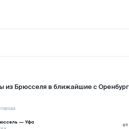
ы из Брюсселя в ближайшие с Оренбург
 города
юссель
—
Уфа
от
рга