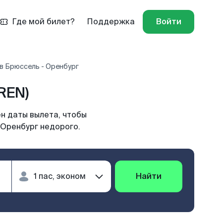
Где мой билет?
Поддержка
Войти
в Брюссель - Оренбург
REN)
н даты вылета, чтобы
 Оренбург недорого.
Найти