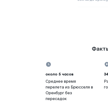
Факты
около 5 часов
3
Среднее время
Р
перелета из Брюсселя в
г
Оренбург без
пересадок