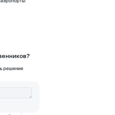
 аэропорты
твенников?
ть решение