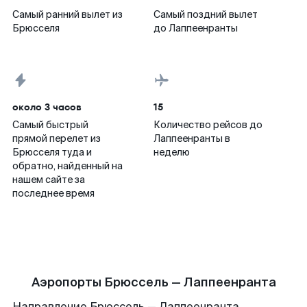
Самый ранний вылет из
Самый поздний вылет
Брюсселя
до Лаппеенранты
около 3 часов
15
Самый быстрый
Количество рейсов до
прямой перелет из
Лаппеенранты в
Брюсселя туда и
неделю
обратно, найденный на
нашем сайте за
последнее время
Аэропорты Брюссель — Лаппеенранта
Направление Брюссель — Лаппеенранта