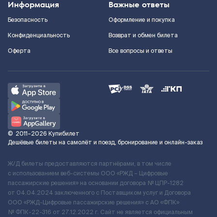
Информация
Важные ответы
Безопасность
Оформление и покупка
Конфиденциальность
Возврат и обмен билета
Оферта
Все вопросы и ответы
©
2011–2026
Купибилет
Дешёвые билеты на самолёт и поезд, бронирование и онлайн-заказ
Ж/Д билеты предоставляются партнёрами, в том числе
с использованием веб-системы ООО «РЖД – Цифровые
пассажирские решения» на основании договора № ЦПР-1282
от 04.04.2024 заключенного с Поставщиком услуг и Договора
ООО «РЖД-Цифровые пассажирские решения» c АО «ФПК»
№ ФПК-22-316 от 27.12.2022 г. Сайт не является официальным