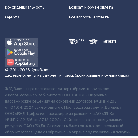
Конфиденциальность
Возврат и обмен билета
Оферта
Все вопросы и ответы
©
2011–2026
Купибилет
Дешёвые билеты на самолёт и поезд, бронирование и онлайн-заказ
Ж/Д билеты предоставляются партнёрами, в том числе
с использованием веб-системы ООО «РЖД – Цифровые
пассажирские решения» на основании договора № ЦПР-1282
от 04.04.2024 заключенного с Поставщиком услуг и Договора
ООО «РЖД-Цифровые пассажирские решения» c АО «ФПК»
№ ФПК-22-316 от 27.12.2022 г. Сайт не является официальным
ресурсом ОАО «РЖД». Стоимость билетов включает сервисный
сбор. Итоговая цена отображена на экране подтверждения покупки.