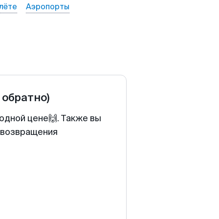
лёте
Аэропорты
 обратно)
одной цене🙌. Также вы
у возвращения