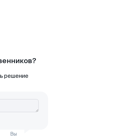
твенников?
ть решение
Вы