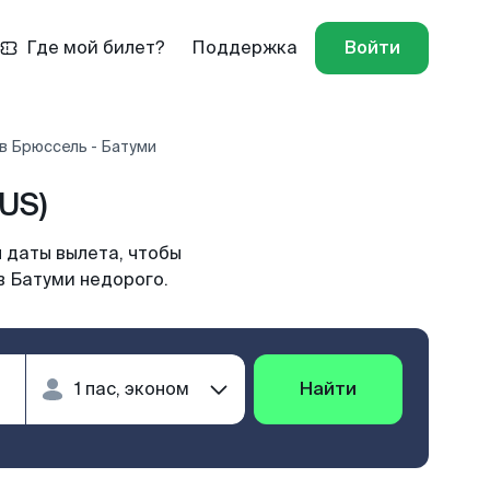
Где мой билет?
Поддержка
Войти
в Брюссель - Батуми
US)
 даты вылета, чтобы
в Батуми недорого.
Найти