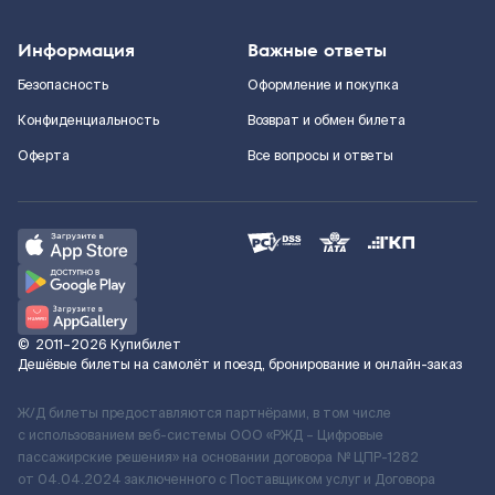
Информация
Важные ответы
Безопасность
Оформление и покупка
Конфиденциальность
Возврат и обмен билета
Оферта
Все вопросы и ответы
©
2011–2026
Купибилет
Дешёвые билеты на самолёт и поезд, бронирование и онлайн-заказ
Ж/Д билеты предоставляются партнёрами, в том числе
с использованием веб-системы ООО «РЖД – Цифровые
пассажирские решения» на основании договора № ЦПР-1282
от 04.04.2024 заключенного с Поставщиком услуг и Договора