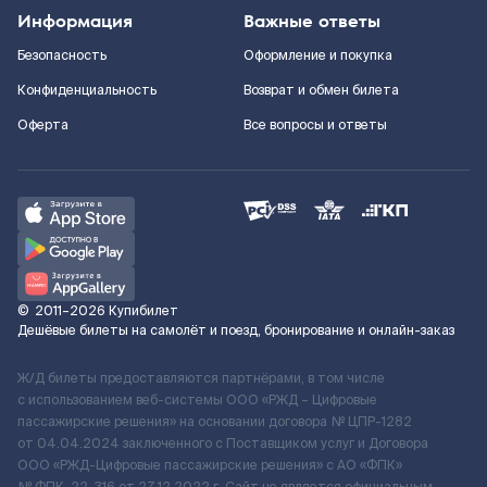
Информация
Важные ответы
Безопасность
Оформление и покупка
Конфиденциальность
Возврат и обмен билета
Оферта
Все вопросы и ответы
©
2011–2026
Купибилет
Дешёвые билеты на самолёт и поезд, бронирование и онлайн-заказ
Ж/Д билеты предоставляются партнёрами, в том числе
с использованием веб-системы ООО «РЖД – Цифровые
пассажирские решения» на основании договора № ЦПР-1282
от 04.04.2024 заключенного с Поставщиком услуг и Договора
ООО «РЖД-Цифровые пассажирские решения» c АО «ФПК»