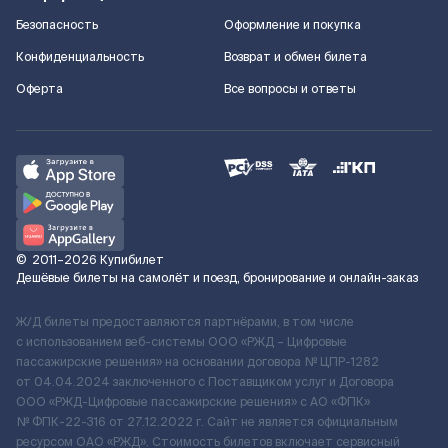
Безопасность
Оформление и покупка
Конфиденциальность
Возврат и обмен билета
Оферта
Все вопросы и ответы
©
2011–2026
Купибилет
Дешёвые билеты на самолёт и поезд, бронирование и онлайн-заказ
Ж/Д билеты предоставляются партнёрами, в том числе
с использованием веб-системы ООО «РЖД – Цифровые
пассажирские решения» на основании договора № ЦПР-1282
от 04.04.2024 заключенного с Поставщиком услуг и Договора
ООО «РЖД-Цифровые пассажирские решения» c АО «ФПК»
№ ФПК-22-316 от 27.12.2022 г. Сайт не является официальным
ресурсом ОАО «РЖД». Стоимость билетов включает сервисный